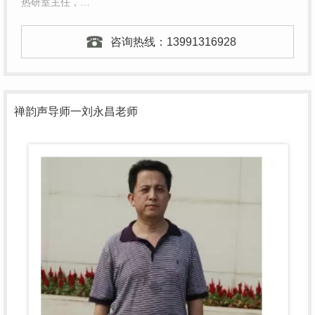
热研室主任，…
咨询热线：
13991316928
禅韵声导师一刘永昌老师