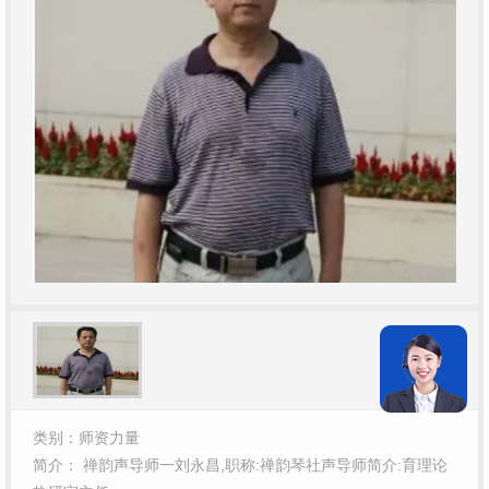
类别：师资力量
简介： 禅韵声导师一刘永昌,职称:禅韵琴社声导师简介:育理论