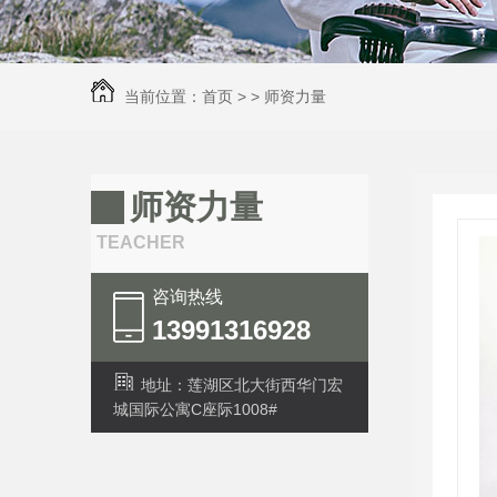
当前位置：
首页
> >
师资力量
师资力量
TEACHER
咨询热线
13991316928
地址：莲湖区北大街西华门宏
城国际公寓C座际1008#