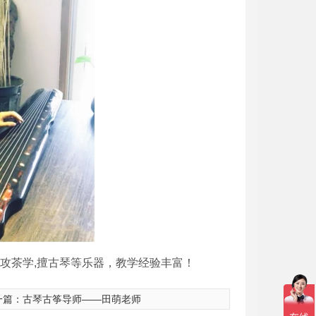
攻茶学,擅古琴等乐器，教学经验丰富！
一篇：
古琴古筝导师——田萌老师