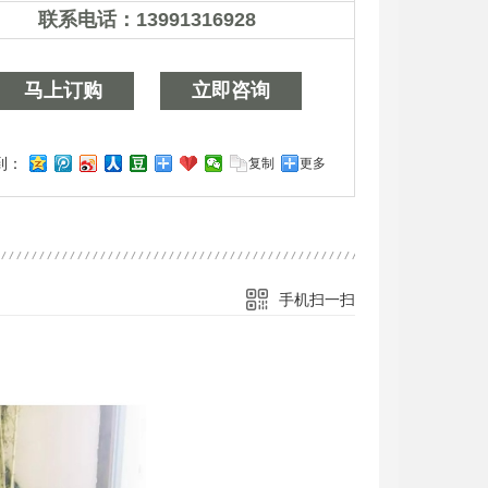
联系电话：
13991316928
13991316928
马上订购
立即咨询
到：
复制
更多
手机扫一扫