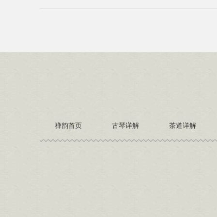
禅韵首页
古琴详解
茶道详解