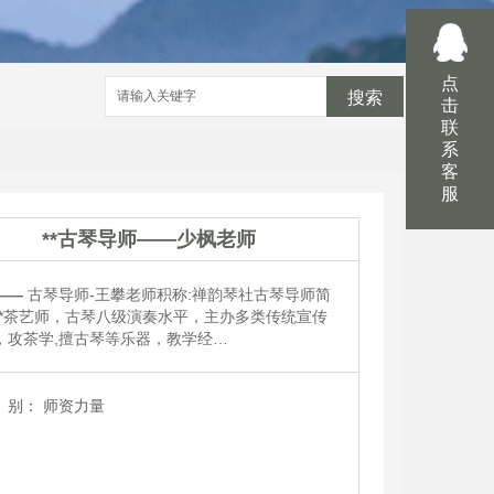
点
搜索
击
联
系
客
服
**古琴导师——少枫老师
——
古琴导师-王攀老师积称:禅韵琴社古琴导师简
****茶艺师，古琴八级演奏水平，主办多类传统宣传
，攻茶学,擅古琴等乐器，教学经…
别：
师资力量