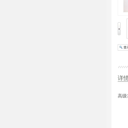
查
详
高级