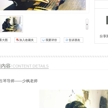
分享
看大图
加入收藏夹
我要评价
告诉朋友
情内容
/ CONTENT DETAILS
古琴导师——少枫老师