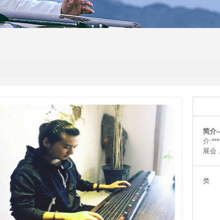
简介
介:
展会
类 