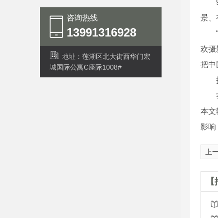
9月
咨询热线
景、
13991316928
“玩
欢摄
地址：莲湖区北大街西华门宏
把中
城国际公寓C座际1008#
扬子
实
本文
影响
上
【