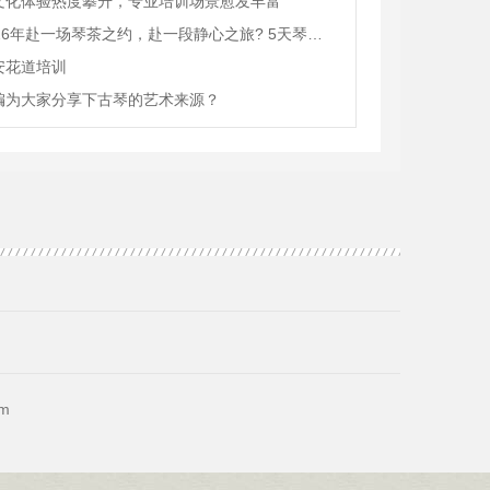
文化体验热度攀升，专业培训场景愈发丰富
2026年赴一场琴茶之约，赴一段静心之旅? 5天琴艺茶道沉浸式游学
安花道培训
编为大家分享下古琴的艺术来源？
m