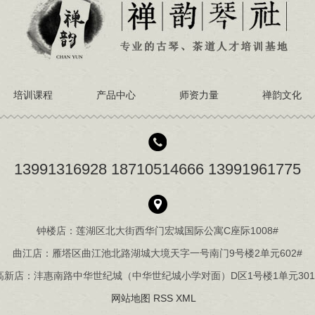
培训课程
产品中心
师资力量
禅韵文化
13991316928 18710514666 13991961775
钟楼店：莲湖区北大街西华门宏城国际公寓C座际1008#
曲江店：雁塔区曲江池北路湖城大境天字一号南门9号楼2单元602#
高新店：沣惠南路中华世纪城（中华世纪城小学对面）D区1号楼1单元301
网站地图
RSS
XML