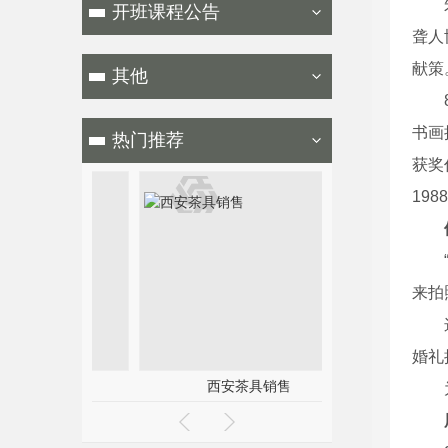
朱文
开班课程公告
聋人
献策
其他
8月
书画
热门推荐
获奖
198
“他
来拍
这些
婚礼
训价格
西安茶具销售
西安茶
为了