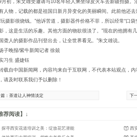
初，朱文雄受邀请与10名年轻人乘坐绿皮火车去新疆拍摄。
有人物，记载的都是祖国日新月异变化的美丽瞬间。此前他还去
摄影很烧钱。”他诉苦道，摄影器件价格不菲，所以经常“口袋空
影，这是生活的乐趣。其他方面的物欲很淡了。”现在的他拥有几
国聋人的摄影作品刊登出去，让全世界看见。”朱文雄说。
晚报/紫牛新闻记者 徐兢
习生 盛婕钰
转载自中国新闻网，内容均来自于互联网，不代表本站观点，内
，请及时联系我们予以删除！
一篇：
茶道让人神情淡定
下
推荐阅读】↓
探寻西安花道培训之美：绽放花艺潜能
西