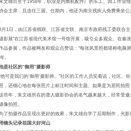
雄出生于1958年，职业是内燃机配件厂的车工。因工作业绩
协会主席，且连任三届。任期内，他还为南京残疾人免费乘坐公
。
1日，由江苏省残联、江苏省文联、南京市政府残工委联合主办
摄影展”在江苏省现代美术馆一号馆开展，吸引众多观众。在秦
作品参展，作品被网友和观众点赞说：“每张风景照都堪称电脑屏
8年。
他是社区的“御用”摄影师
可是我们的‘御用’摄影师。”社区的工作人员笑着说，社区、
照，还细心地在每张照片上标注时间和主题。如果是为居民拍照
年，朱文雄所在的聋人摄影协会的名气越来越大，经常受邀去
摄像拍照。
叶销售
拍摄作品呈现出更好的效果，朱文雄自学了后期制作，光影
用镜头记录祖国大好河山