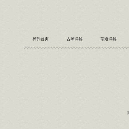
禅韵首页
古琴详解
茶道详解