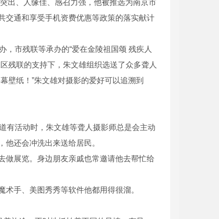
突出、人缘佳、感召力强，他被推选为南京市
共交通和享受手机资费优惠等政策的落实献计
，市残联等承办的“爱在金陵祖国颂 残疾人
淮区残联的支持下，朱文雄组织选送了众多聋人
幕壁纸！”朱文雄对摄影的爱好可以追溯到
街道有活动时，朱文雄等聋人摄影师总是会主动
，他还会冲洗出来送给居民。
做展览。身边朋友亲戚也常邀请他去帮忙给
魔术手、美图秀秀等软件他都用得很溜。