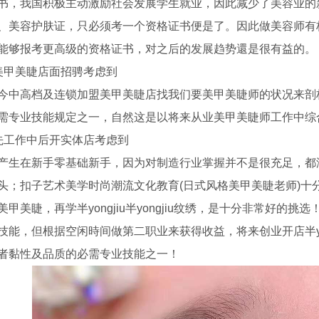
书，我国积极主动激励社会发展学生就业，因此减少了美容业的
、美容护肤证，只必须考一个资格证书便是了。因此做美容师有
能够报考更高级的资格证书，对之后的发展趋势還是很有益的。
美甲美睫店面招骋考虑到
今中高档及连锁加盟美甲美睫店找我们要美甲美睫师的状况来剖
需专业技能规定之一，自然这是以将来从业美甲美睫师工作中综合性
先工作中后开实体店考虑到
产生在新手零基础新手，因为对制造行业掌握并不是很充足，都
头；扣子艺术美学时尚潮流文化教育(日式风格美甲美睫老师)十
美甲美睫，再学半yongjiu半yongjiu纹绣，是十分非常好的挑选
技能，但根据空闲時间做第二职业来获得收益，将来创业开店半yo
者黏性及品质的必需专业技能之一！