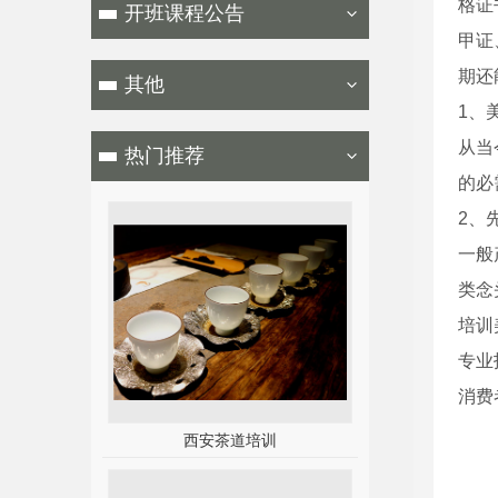
格证
开班课程公告
甲证
期还
其他
1、
从当
热门推荐
的必
2、
一般
类念
培训
专业
消费
西安茶道培训