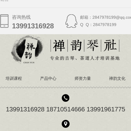
咨询热线
邮箱：2847978199@qq.co
13991316928
13991316928
Q Q：2847978199
培训课程
产品中心
师资力量
禅韵文化
13991316928 18710514666 13991961775