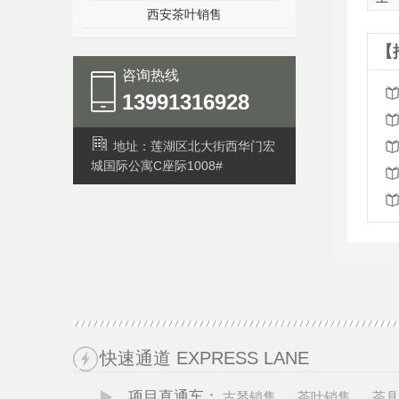
西安茶叶销售
【
咨询热线
13991316928
地址：莲湖区北大街西华门宏
城国际公寓C座际1008#
快速通道 EXPRESS LANE
项目直通车：
古琴销售
茶叶销售
茶具