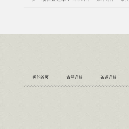
禅韵首页
古琴详解
茶道详解