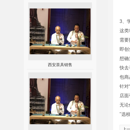
3、
这类
需要
即创
想确
西安茶具销售
快去
包商
针对
店面
无论
"选
上