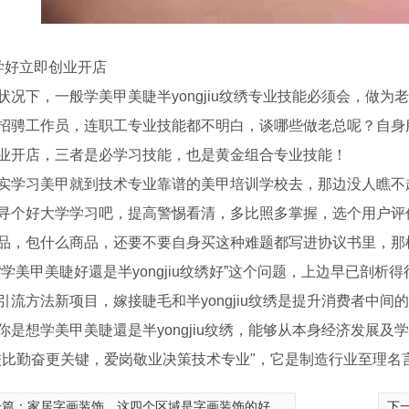
学好立即创业开店
状况下，一般学美甲美睫半yongjiu纹绣专业技能必须会，做
招骋工作员，连职工专业技能都不明白，谈哪些做老总呢？自身
业开店，三者是必学习技能，也是黄金组合专业技能！
实学习美甲就到技术专业靠谱的美甲培训学校去，那边没人瞧不
寻个好大学学习吧，提高警惕看清，多比照多掌握，选个用户评
品，包什么商品，还要不要自身买这种难题都写进协议书里，那
“学美甲美睫好還是半yongjiu纹绣好”这个问题，上边早已剖
引流方法新项目，嫁接睫毛和半yongjiu纹绣是提升消费者中
你是想学美甲美睫還是半yongjiu纹绣，能够从本身经济发展
校比勤奋更关键，爱岗敬业决策技术专业"，它是制造行业至理名
一篇：
家居字画装饰，这四个区域是字画装饰的好去处
下