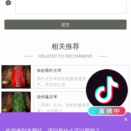
提交
相关推荐
RELATED TO RECOMMEND
朱砂蕉叶古琴
蕉叶式古琴的音色圆润通透、中正平和、通体贯
气，有灵动之态…
绿伏羲古琴
《琴操》认为，当初伏羲造琴，是为了“反其天
真”。这些哲人…
×
月夜梅花蕉叶古琴
欢迎来到本网站，请问有什么可以帮您？