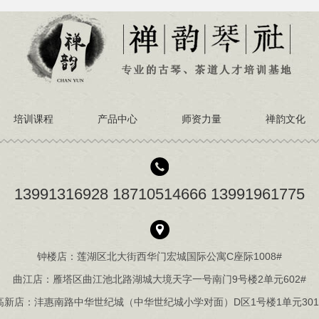
培训课程
产品中心
师资力量
禅韵文化
13991316928 18710514666 13991961775
钟楼店：莲湖区北大街西华门宏城国际公寓C座际1008#
曲江店：雁塔区曲江池北路湖城大境天字一号南门9号楼2单元602#
高新店：沣惠南路中华世纪城（中华世纪城小学对面）D区1号楼1单元301