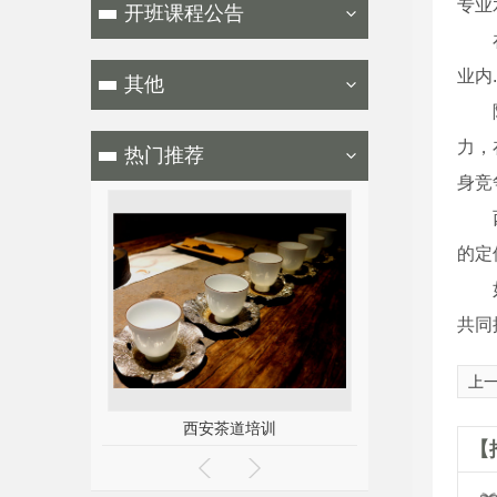
专业
开班课程公告
业内
其他
力，
热门推荐
身竞
的定
共同
上
西安茶道培训
西安古
【