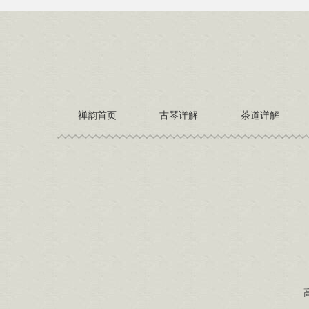
禅韵首页
古琴详解
茶道详解