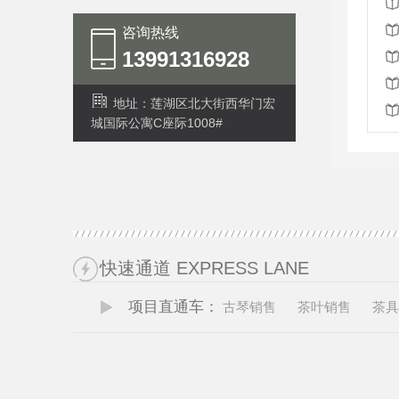
咨询热线
13991316928
地址：莲湖区北大街西华门宏
城国际公寓C座际1008#
快速通道 EXPRESS LANE
项目直通车：
古琴销售
茶叶销售
茶具