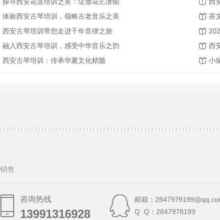
探寻西安花道培训之美：绽放花艺潜能
西
体验西安古琴培训，领略古老音乐之美
茶
西安古琴培训带您走进千年音律之旅
融入西安古琴培训，感受中华音乐之韵
西
西安古琴培训：传承华夏文化精髓
小
销售
咨询热线
邮箱：2847978199@qq.co
13991316928
13991316928
Q Q：2847978199