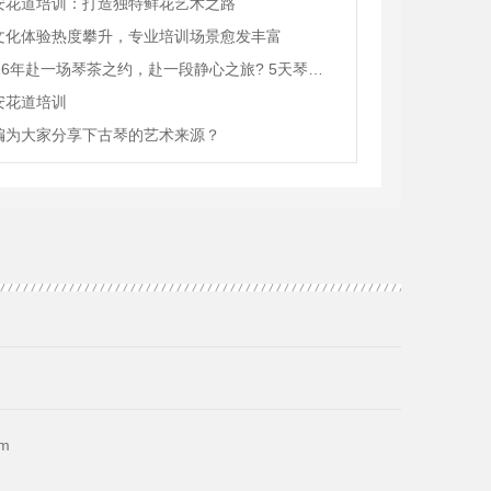
安花道培训：打造独特鲜花艺术之路
文化体验热度攀升，专业培训场景愈发丰富
2026年赴一场琴茶之约，赴一段静心之旅? 5天琴艺茶道沉浸式游学
安花道培训
编为大家分享下古琴的艺术来源？
m