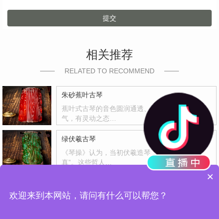
提交
相关推荐
RELATED TO RECOMMEND
朱砂蕉叶古琴
蕉叶式古琴的音色圆润通透、中正平和、通体贯
气，有灵动之态…
绿伏羲古琴
《琴操》认为，当初伏羲造琴，是为了“反其天
真”。这些哲人…
×
月夜梅花蕉叶古琴
欢迎来到本网站，请问有什么可以帮您？
“墙脚数枝梅，凌寒独自开。遥知不是雪，为有暗
香来。”蕉叶…