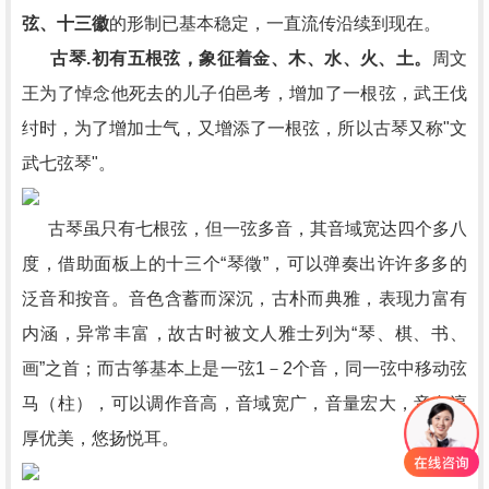
弦、十三徽
的形制已基本稳定，一直流传沿续到现在。
古琴.初有五根弦，象征着金、木、水、火、土。
周文
王为了悼念他死去的儿子伯邑考，增加了一根弦，武王伐
纣时，为了增加士气，又增添了一根弦，所以古琴又称"文
武七弦琴"。
古琴虽只有七根弦，但一弦多音，其音域宽达四个多八
度，借助面板上的十三个“琴徵”，可以弹奏出许许多多的
泛音和按音。音色含蓄而深沉，古朴而典雅，表现力富有
内涵，异常丰富，故古时被文人雅士列为“琴、棋、书、
画”之首；而古筝基本上是一弦1－2个音，同一弦中移动弦
马（柱），可以调作音高，音域宽广，音量宏大，音色淳
厚优美，悠扬悦耳。