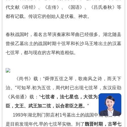
代文献《诗经》、《左传》、《国语》、《吕氏春秋》等
都有记载。传说它的创始人是伏羲、神农。
春秋战国时，着名古琴演奏家和琴曲已经很多。湖北随县
曾侯乙墓出土的战国时期十弦琴和长沙马王堆出土的汉墓
七弦琴，都与现在的古琴构造相似。
《尚书》载：“舜弹五弦之琴，歌南风之诗，而天下
治。”可知琴.初为五弦，周代时已出现七弦琴，东汉应劭
《风俗通》载：“
七弦者，法七星也，大弦为君，小弦为
臣，文王、武王加二弦，以合君臣之恩。
”
1993年湖北荆门郭店村1号墓出土的战国中期七弦琴，
是目前发现年代.早的七弦琴实物。到了
魏晋时期，古琴七