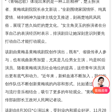
“《青铜恋歌》体现出来的是一种工匠精神”，楚王扮演
者、黄梅戏剧院院长余文新说，“全剧围绕家国情怀、纯真
爱情、铸剑精神为旋律主线交叉推进，刻画楚地民风民
俗，展现了悠久灿烂的楚文化。”女主角灵玉的扮演者在分
享自己的表演经历时表示，排演剧目让她深刻意识到要先
打动自己才能打动观众。
该剧由黄梅县黄梅戏剧院创作演出，既有*、省级传承人参
与，也有戏曲新秀加盟，尤其是几位男女主演，均是80后
演员。随着黄梅戏演员社会地位的提高，这些青年演员演
出更有底气和动力。“近年来，新鲜血液不断加入，我们的
创作队伍不断创新黄梅戏的内容和形式。比如通过将唱腔
与流行音乐相结合，吸引了更多的年轻观众。”黄梅县委宣
传部副部长王政对人民网记者说。
该剧自8月30日*公演以来，受到业内和观众好评。11月28