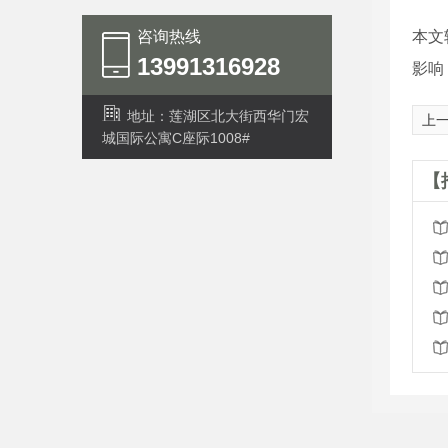
（
咨询热线
本文
13991316928
影响
地址：莲湖区北大街西华门宏
上
城国际公寓C座际1008#
【