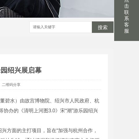
击
联
系
客
搜索
服
乐园绍兴展启幕
二维码分享
 董碧水）由故宫博物院、绍兴市人民政府、杭
办的《清明上河图3.0》宋“潮”游乐园绍兴
绍兴方面的主打项目，旨在“加强与杭州合作，