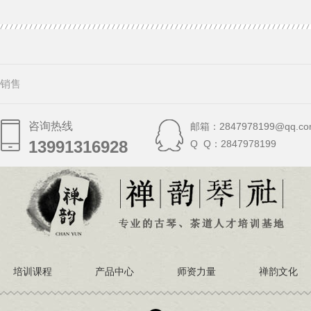
销售
咨询热线
邮箱：2847978199@qq.co
13991316928
13991316928
Q Q：2847978199
培训课程
产品中心
师资力量
禅韵文化