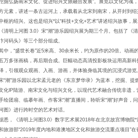
挖掘弘扬南宋文化、促进绍兴文旅融合发展”。展览以文化为魂
方元素，讲述一条古运河上，承载着从北宋到南宋，从开封到绍
中枢的绍兴。这也是绍兴*以“科技+文化+艺术”讲述绍兴故事，
明上河图 3.0》宋“潮”游乐园绍兴展为期三个月。包括了《清
汴河码头》等三个部分组成。
，“盛世长卷”近5米高、30余米长，约为原作的20倍。动画的
五万多张画稿，再后期合成。巨幅动态高清投影板块运用高新科
绎，引领观众观画、入画、游画，并体验身临其境的沉浸式游览
潮”游乐园以北宋孟元老的《东京梦华录》为蓝本，挖掘、提
文化IP陆游、南宋文化与绍兴文化，以现代艺术融合传统非遗，
手绘团扇、临摹年画、作客宋“潮”直播间，聆听宋“潮”好声音，问
河图》进行跨时空的艺术对话。
叶销售
，《清明上河图3.0》数字艺术展2018年在北京故宫博物院*展
和旅游部“2019年度内地和港澳地区文化和旅游交流重点项目”