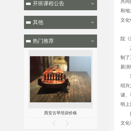
共同
开班课程公告
和地
文化
其他
《清
院《
热门推荐
其中
制了
新演
宋“
绍兴
谜、
明上
训价格
西安茶具销售
西安茶
据悉
文化